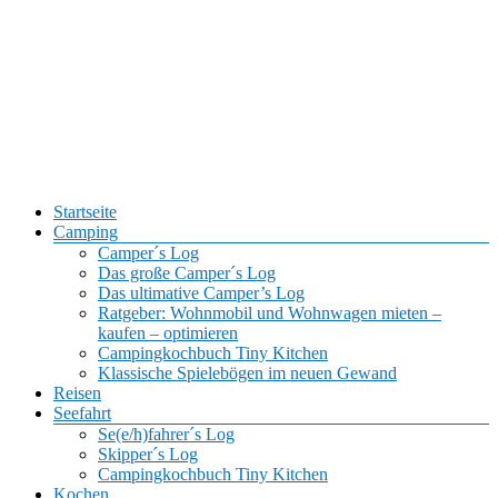
Menü
Startseite
Tagebücher für Reisende
Camping
Travellogs
Camper´s Log
Das große Camper´s Log
Das ultimative Camper’s Log
Ratgeber: Wohnmobil und Wohnwagen mieten –
kaufen – optimieren
Campingkochbuch Tiny Kitchen
Klassische Spielebögen im neuen Gewand
Reisen
Seefahrt
Se(e/h)fahrer´s Log
Skipper´s Log
Campingkochbuch Tiny Kitchen
Kochen